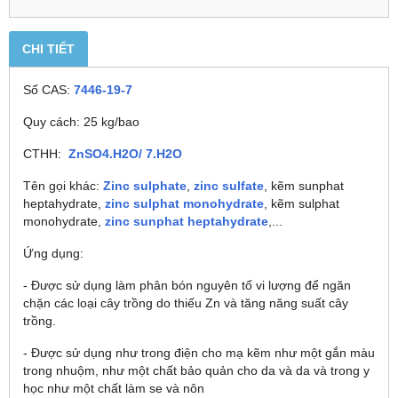
CHI TIẾT
Số CAS:
7446-19-7
Quy cách: 25 kg/bao
CTHH:
ZnSO4.H2O/ 7.H2O
Tên gọi khác:
Zinc sulphate
,
zinc sulfate
, kẽm sunphat
heptahydrate,
zinc sulphat monohydrate
, kẽm sulphat
monohydrate,
zinc sunphat heptahydrate
,...
Ứng dụng:
- Được sử dụng làm phân bón nguyên tố vi lượng để ngăn
chặn các loại cây trồng do thiếu Zn và tăng năng suất cây
trồng.
- Được sử dụng như trong điện cho mạ kẽm như một gắn màu
trong nhuộm, như một chất bảo quản cho da và da và trong y
học như một chất làm se và nôn