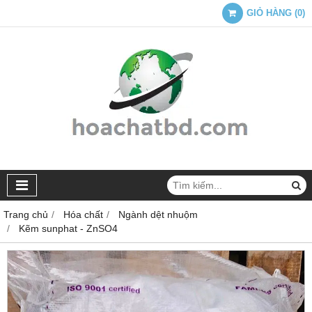
GIỎ HÀNG
(
0
)
Trang chủ
Hóa chất
Ngành dệt nhuộm
Kẽm sunphat - ZnSO4