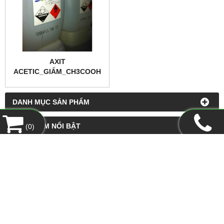
AXIT
ACETIC_GIẤM_CH3COOH
99%
DANH MỤC SẢN PHẨM
SẢN PHẨM NỔI BẬT
(
0
)
LIÊN KẾT WEBSITE
HỔ TRỢ TRỰC TUYẾN
FANPAGE FACEBOOK
THỐNG KÊ