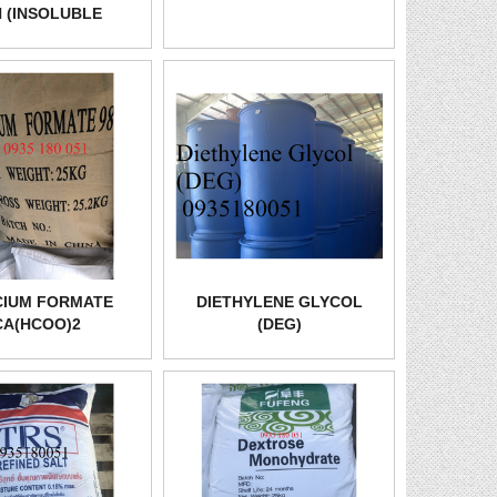
 (INSOLUBLE
ULPHUR)_IS
CIUM FORMATE
DIETHYLENE GLYCOL
CA(HCOO)2
(DEG)