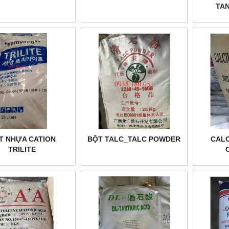
TAN
S
T NHỰA CATION
BỘT TALC_TALC POWDER
CAL
TRILITE