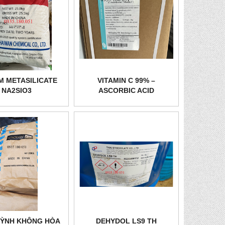
M METASILICATE
VITAMIN C 99% –
NA2SIO3
ASCORBIC ACID
UỲNH KHÔNG HÒA
DEHYDOL LS9 TH