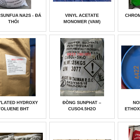
 SUNFUA NA2S - ĐÁ
VINYL ACETATE
CHROM
THỐI
MONOMER (VAM)
YLATED HYDROXY
ĐỒNG SUNPHAT –
NO
TOLUENE BHT
CUSO4.5H2O
ETHOX