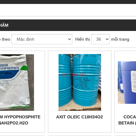
PHẨM
 theo
Hiển thị
mỗi trang
M HYPOPHOSPHITE
AXIT OLEIC C18H34O2
COCA
NAH2PO2.H2O
BETAIN 
M