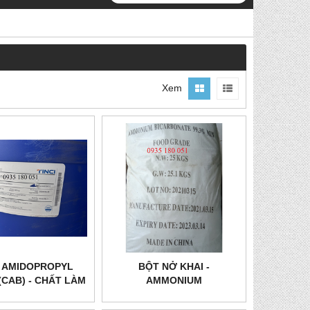
Xem
 AMIDOPROPYL
BỘT NỞ KHAI -
(CAB) - CHẤT LÀM
AMMONIUM
ỀM DA TAY
BICARBONATE - NH4HCO3