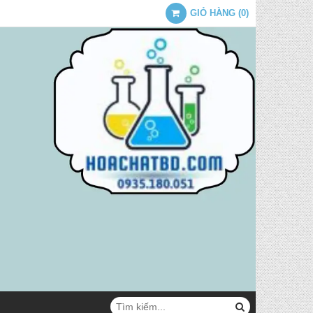
GIỎ HÀNG
(
0
)