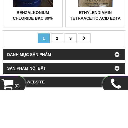
BENZALKONIUM
ETHYLENDIAMIN
CHLORIDE BKC 80%
TETRAACETIC ACID EDTA
1
2
3
DANH MỤC SẢN PHẨM
SẢN PHẨM NỔI BẬT
LIÊN KẾT WEBSITE
(
0
)
HỔ TRỢ TRỰC TUYẾN
FANPAGE FACEBOOK
THỐNG KÊ