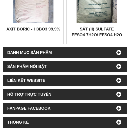
AXIT BORIC - H3BO3 99,9%
SẮT (II) SULFATE
FESO4.7H2O/ FESO4.H2O
DANH MỤC SẢN PHẨM
SẢN PHẨM NỔI BẬT
LIÊN KẾT WEBSITE
HỔ TRỢ TRỰC TUYẾN
FANPAGE FACEBOOK
THỐNG KÊ