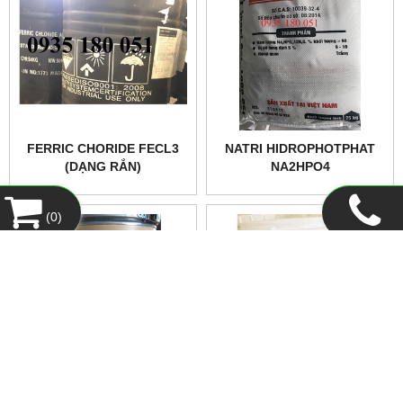
FERRIC CHORIDE FECL3
NATRI HIDROPHOTPHAT
(DẠNG RẮN)
NA2HPO4
(
0
)
CHLORAMIN B 25-27%
CALCIUM HYPOCHLORITE