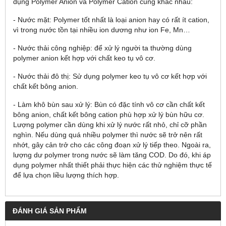
dụng Polymer Anion và Polymer Cation cũng khác nhau:
- Nước mặt: Polymer tốt nhất là loại anion hay có rất ít cation,
vì trong nước tồn tại nhiều ion dương như ion Fe, Mn…
- Nước thải công nghiệp: để xử lý người ta thường dùng
polymer anion kết hợp với chất keo tụ vô cơ.
- Nước thải đô thị: Sử dụng polymer keo tụ vô cơ kết hợp với
chất kết bông anion.
- Làm khô bùn sau xử lý: Bùn có đặc tính vô cơ cần chất kết
bông anion, chất kết bông cation phù hợp xử lý bùn hữu cơ.
Lượng polymer cần dùng khi xử lý nước rất nhỏ, chỉ cỡ phần
nghìn. Nếu dùng quá nhiều polymer thì nước sẽ trở nên rất
nhớt, gây cản trở cho các công đoạn xử lý tiếp theo. Ngoài ra,
lượng dư polymer trong nước sẽ làm tăng COD. Do đó, khi áp
dụng polymer nhất thiết phải thực hiện các thử nghiệm thực tế
để lựa chọn liều lượng thích hợp.
ĐÁNH GIÁ SẢN PHẨM