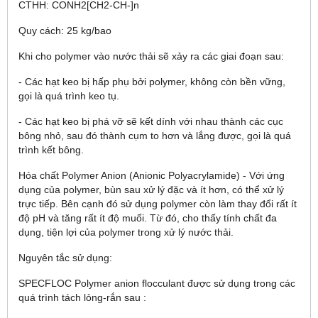
CTHH: CONH2[CH2-CH-]n
Quy cách: 25 kg/bao
Khi cho polymer vào nước thải sẽ xảy ra các giai đoạn sau:
- Các hạt keo bị hấp phụ bởi polymer, không còn bền vững,
gọi là quá trình keo tụ.
- Các hạt keo bị phá vỡ sẽ kết dính với nhau thành các cục
bông nhỏ, sau đó thành cụm to hơn và lắng được, gọi là quá
trình kết bông.
Hóa chất Polymer Anion (Anionic Polyacrylamide) - Với ứng
dụng của polymer, bùn sau xử lý đặc và ít hơn, có thể xử lý
trực tiếp. Bên cạnh đó sử dụng polymer còn làm thay đổi rất ít
độ pH và tăng rất ít độ muối. Từ đó, cho thấy tính chất đa
dụng, tiện lợi của polymer trong xử lý nước thải.
Nguyên tắc sử dụng:
SPECFLOC Polymer anion flocculant được sử dụng trong các
quá trình tách lỏng-rắn sau :