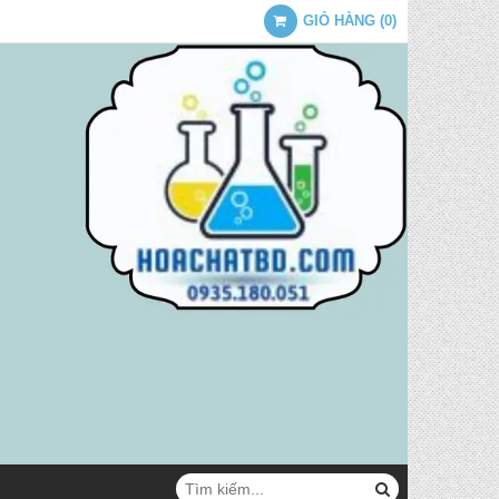
GIỎ HÀNG
(
0
)