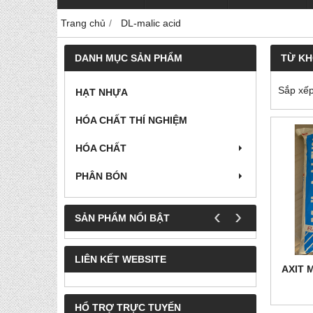
Trang chủ
DL-malic acid
DANH MỤC SẢN PHẨM
TỪ K
Sắp xếp
HẠT NHỰA
HÓA CHẤT THÍ NGHIỆM
HÓA CHẤT
PHÂN BÓN
‹
›
SẢN PHẨM NỔI BẬT
LIÊN KẾT WEBSITE
AXIT 
HỔ TRỢ TRỰC TUYẾN