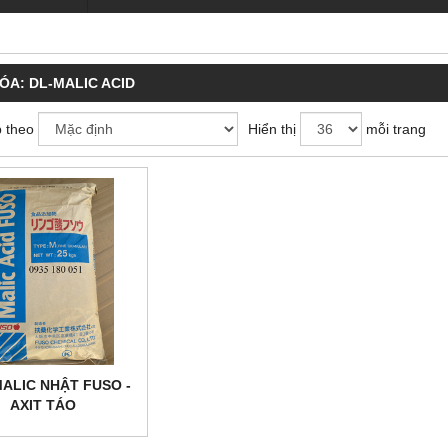
HÓA:
DL-MALIC ACID
 theo
Hiển thị
mỗi trang
MALIC NHẬT FUSO -
AXIT TÁO