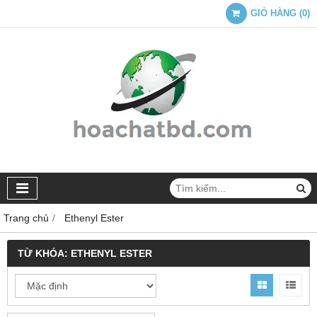
GIỎ HÀNG
(
0
)
Trang chủ
Ethenyl Ester
TỪ KHÓA:
ETHENYL ESTER