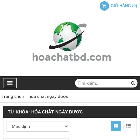
GIỎ HÀNG
(
0
)
Trang chủ
hóa chất ngày dược
TỪ KHÓA:
HÓA CHẤT NGÀY DƯỢC