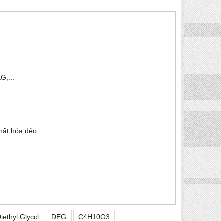
G,...
chất hóa dẻo.
iethyl Glycol
DEG
C4H10O3