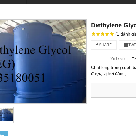
Diethylene Gly
(
1
đánh gi
SHARE
TWE
Xuất xứ :
Th
Chất lỏng trong suốt, b
được, vị hơi đắng,...