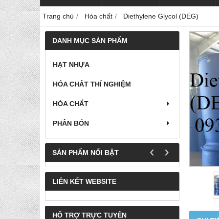
Trang chủ
Hóa chất
Diethylene Glycol (DEG)
DANH MỤC SẢN PHẨM
HẠT NHỰA
HÓA CHẤT THÍ NGHIỆM
HÓA CHẤT
PHÂN BÓN
‹
›
SẢN PHẨM NỔI BẬT
LIÊN KẾT WEBSITE
HỔ TRỢ TRỰC TUYẾN