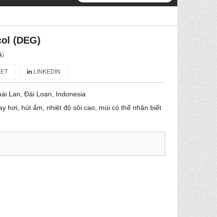
col (DEG)
á
)
ET
LINKEDIN
ái Lan, Đài Loan, Indonesia
ay hơi, hút ẩm, nhiệt độ sôi cao, mùi có thể nhận biết