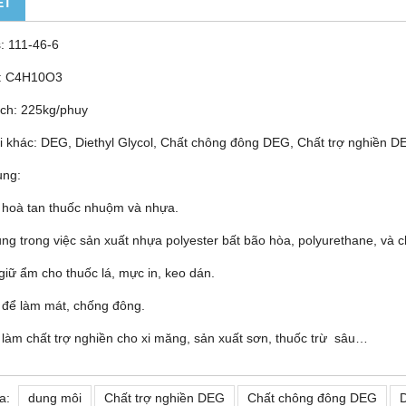
ẾT
: 111-46-6
: C4H10O3
ch: 225kg/phuy
i khác: DEG, Diethyl Glycol, Chất chông đông DEG, Chất trợ nghiền DE
ụng:
 hoà tan thuốc nhuộm và nhựa.
ụng trong việc sản xuất nhựa polyester bất bão hòa, polyurethane, và 
giữ ẩm cho thuốc lá, mực in, keo dán.
 để làm mát, chống đông.
 làm chất trợ nghiền cho xi măng, sản xuất sơn, thuốc trừ sâu…
a:
dung môi
Chất trợ nghiền DEG
Chất chông đông DEG
D