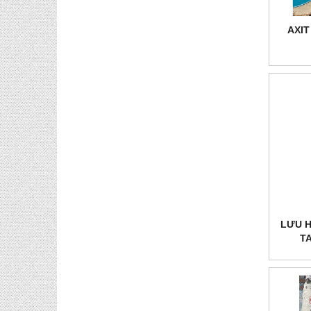
AXIT
LƯU 
T