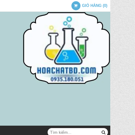
GIỎ HÀNG
(
0
)