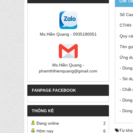
CHI TI
Số Cas
CTHH 
Ms.Hiền Quang - 0935180051
Quy cá
Tên gọ
Ứng d
Ms.Hiền Quang -
- Dùng
phamthihienquang@gmail.com
- Sử d
- Chất 
FANPAGE FACEBOOK
- Dùng
THỐNG KÊ
- Dùng
Đang online
2
Từ khó
Hôm nay
6