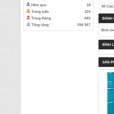
Hôm qua
18
Số Cas:
Trong tuần
324
Trong tháng
683
ĐÁNH 
Tổng cộng
394,567
Bình ch
BÌNH 
SẢN P