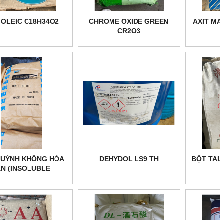
 OLEIC C18H34O2
CHROME OXIDE GREEN
AXIT MA
CR2O3
HUỲNH KHÔNG HÒA
DEHYDOL LS9 TH
BỘT TA
AN (INSOLUBLE
SULPHUR)_IS