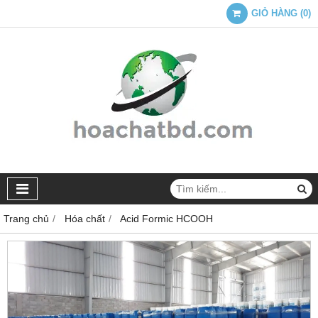
GIỎ HÀNG
(
0
)
Trang chủ
Hóa chất
Acid Formic HCOOH