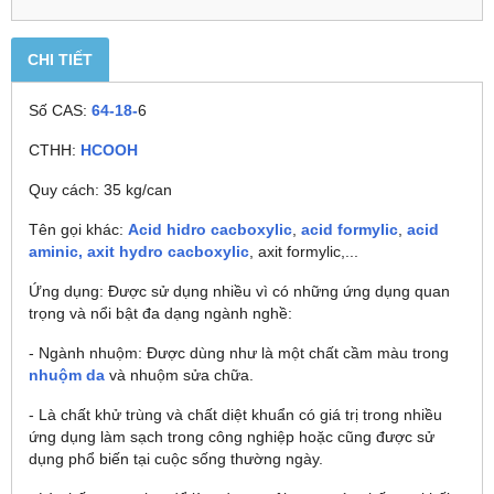
CHI TIẾT
Số CAS:
64-18-
6
CTHH:
HCOOH
Quy cách: 35 kg/can
Tên gọi khác:
Acid hidro cacboxylic
,
acid formylic
,
acid
aminic,
axit hydro cacboxylic
, axit formylic,...
Ứng dụng: Được sử dụng nhiều vì có những ứng dụng quan
trọng và nổi bật đa dạng ngành nghề:
- Ngành nhuộm: Được dùng như là một chất cầm màu trong
nhuộm da
và nhuộm sửa chữa.
- Là chất khử trùng và chất diệt khuẩn có giá trị trong nhiều
ứng dụng làm sạch trong công nghiệp hoặc cũng được sử
dụng phổ biến tại cuộc sống thường ngày.