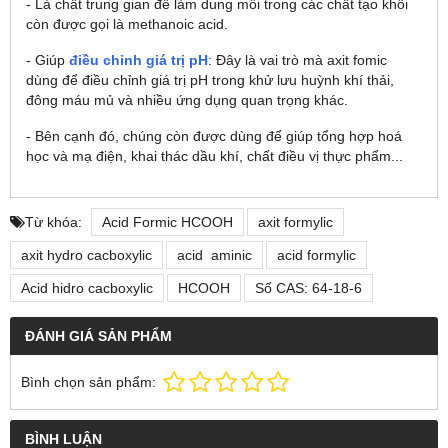
- Là chất trung gian để làm dung môi trong các chất tạo khối
còn được gọi là methanoic acid.
- Giúp
điều chỉnh giá trị pH
: Đây là vai trò mà axit fomic
dùng để điều chỉnh giá trị pH trong khử lưu huỳnh khí thải,
đông máu mủ và nhiều ứng dụng quan trọng khác.
- Bên cạnh đó, chúng còn được dùng để giúp tổng hợp hoá
học và mạ điện, khai thác dầu khí, chất điều vị thực phẩm...
Từ khóa:
Acid Formic HCOOH
axit formylic
axit hydro cacboxylic
acid aminic
acid formylic
Acid hidro cacboxylic
HCOOH
Số CAS: 64-18-6
ĐÁNH GIÁ SẢN PHẨM
Bình chọn sản phẩm:
BÌNH LUẬN