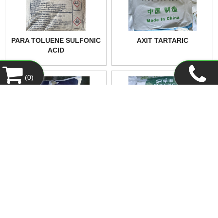
PARA TOLUENE SULFONIC
AXIT TARTARIC
ACID
(
0
)
NATRI CLORUA NACL
ĐƯỜNG DEXTROSE
MONOHYDRATE
DANH MỤC SẢN PHẨM