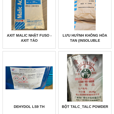
AXIT MALIC NHẬT FUSO -
LƯU HUỲNH KHÔNG HÒA
AXIT TÁO
TAN (INSOLUBLE
SULPHUR)_IS
DEHYDOL LS9 TH
BỘT TALC_TALC POWDER