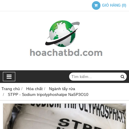
GIỎ HÀNG
(
0
)
Trang chủ
Hóa chất
Ngành tẩy rửa
STPP - Sodium tripolyphoshatpe Na5P3O10