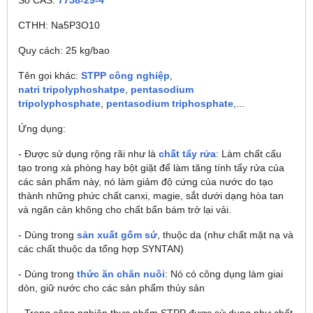
Số CAS:
7758-29-4
CTHH: Na5P3O10
Quy cách: 25 kg/bao
Tên gọi khác:
STPP công nghiệp
,
natri tripolyphoshatpe
,
pentasodium
tripolyphosphate
,
pentasodium triphosphate
,...
Ứng dụng:
- Được sử dụng rộng rãi như là
chất tẩy rửa
: Làm chất cấu
tạo trong xà phòng hay bột giặt để làm tăng tính tẩy rửa của
các sản phẩm này, nó làm giảm độ cứng của nước do tạo
thành những phức chất canxi, magie, sắt dưới dạng hòa tan
và ngăn cản không cho chất bẩn bám trở lại vải.
- Dùng trong
sản xuất gốm sứ
, thuộc da (như chất mặt nạ và
các chất thuộc da tổng hợp SYNTAN)
- Dùng trong
thức ăn chăn nuôi
: Nó có công dụng làm giai
dòn, giữ nước cho các sản phẩm thủy sản