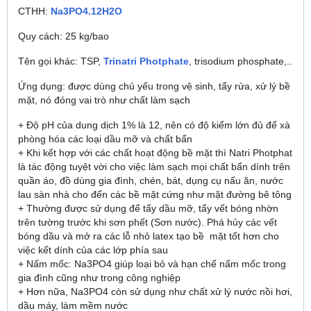
CTHH:
Na3PO4.12H2O
Quy cách: 25 kg/bao
Tên gọi khác: TSP,
Trinatri Photphate
, trisodium phosphate,..
Ứng dụng: được dùng chủ yếu trong vệ sinh, tẩy rửa, xử lý bề
mặt, nó đóng vai trò như chất làm sạch
+ Độ pH của dung dịch 1% là 12, nên có độ kiểm lớn đủ để xà
phòng hóa các loại dầu mỡ và chất bẩn
+ Khi kết hợp với các chất hoạt động bề mặt thì Natri Photphat
là tác động tuyệt vời cho việc làm sạch mọi chất bẩn dính trên
quần áo, đồ dùng gia đình, chén, bát, dụng cụ nấu ăn, nước
lau sàn nhà cho đến các bề mặt cứng như mặt đường bê tông
+ Thường được sử dụng để tẩy dầu mỡ, tẩy vết bóng nhờn
trên tường trước khi sơn phết (Sơn nước). Phá hủy các vết
bóng dầu và mở ra các lỗ nhỏ latex tạo bề mặt tốt hơn cho
việc kết dính của các lớp phía sau
+ Nấm mốc: Na3PO4 giúp loại bỏ và hạn chế nấm mốc trong
gia đình cũng như trong công nghiệp
+ Hơn nữa, Na3PO4 còn sử dụng như chất xử lý nước nồi hơi,
dầu máy, làm mềm nước