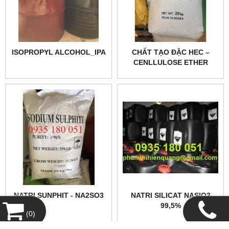
ISOPROPYL ALCOHOL_IPA
CHẤT TẠO ĐẶC HEC –
CENLLULOSE ETHER
NATRI SUNPHIT - NA2SO3
NATRI SILICAT NASIO3
99,5%
(
0
)