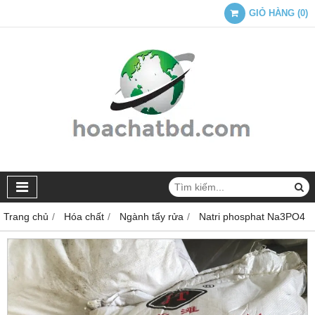
GIỎ HÀNG
(
0
)
Trang chủ
Hóa chất
Ngành tẩy rửa
Natri phosphat Na3PO4