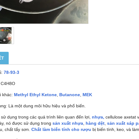
ẾT
S:
78-93-3
 C4H8O
i khác:
Methyl Ethyl Ketone
,
Butanone
,
MEK
ng: Là một dung môi hữu hiệu và phổ biến.
 sử dụng trong các quá trình liên quan đến lợi,
nhựa,
cellulose axetat 
này, nó được sử dụng trong
sản xuất nhựa
,
hàng dệt
,
sản xuất sáp p
u, chất tẩy sơn.
Chất làm biến tính cho rượu
bị biến tính, keo, và là