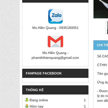
Ms.Hiền Quang - 0935180051
CHI TI
Ms.Hiền Quang -
Số CA
phamthihienquang@gmail.com
CTHH:
FANPAGE FACEBOOK
Tên gọ
Ứng dụ
THỐNG KÊ
- Được
lý do 
Đang online
1
sơn dầ
Hôm nay
1