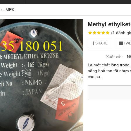
ne - MEK
Methyl ethylke
(
1
đánh gi
SHARE
TWE
Xuất xứ :
N
Là một chất lỏng trong
năng hoà tan tốt nhựa v
cao su.