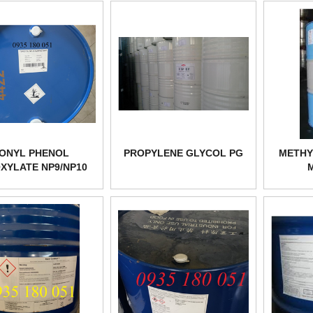
ONYL PHENOL
PROPYLENE GLYCOL PG
METHY
XYLATE NP9/NP10