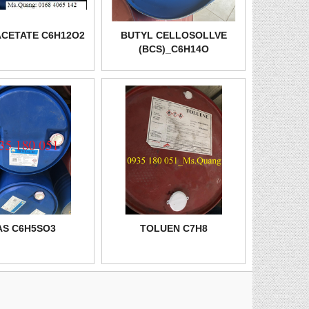
ACETATE C6H12O2
BUTYL CELLOSOLLVE
(BCS)_C6H14O
AS C6H5SO3
TOLUEN C7H8