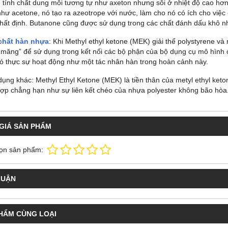
ó tính chất dung môi tương tự như axeton nhưng sôi ở nhiệt độ cao hơ
như acetone, nó tạo ra azeotrope với nước, làm cho nó có ích cho việc
hất định. Butanone cũng được sử dụng trong các chất đánh dấu khô nh
chất hàn nhựa
: Khi Methyl ethyl ketone (MEK) giải thể polystyrene 
i măng” để sử dụng trong kết nối các bộ phận của bộ dụng cụ mô hình 
nó thực sự hoạt động như một tác nhân hàn trong hoàn cảnh này.
dụng khác: Methyl Ethyl Ketone (MEK) là tiền thân của metyl ethyl ket
hợp chẳng hạn như sự liên kết chéo của nhựa polyester không bão hòa
GIÁ SẢN PHẨM
ọn sản phẩm:
LUẬN
HẨM CÙNG LOẠI