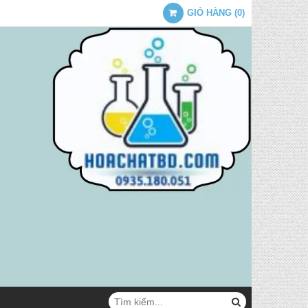
GIỎ HÀNG
(
0
)