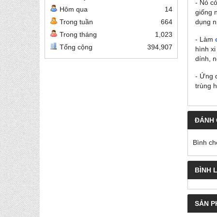
- Nó c
Hôm qua
14
giống 
Trong tuần
664
dụng n
Trong tháng
1,023
- Làm
Tổng cộng
394,907
hình x
dính, 
- Ứng 
trùng 
ĐÁNH 
Bình ch
BÌNH 
SẢN P