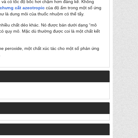
n và có tốc độ bốc hơi chậm hơn đáng kể. Không
chưng cất azeotropic
của độ ẩm trong một số ứng
ư là dung môi của thuốc nhuộm có thể tẩy.
và nhiều chất dẻo khác. Nó được bán dưới dạng “mô
có quy mô. Mặc dù thường được coi là một chất kết
one peroxide, một chất xúc tác cho một số phản ứng
.