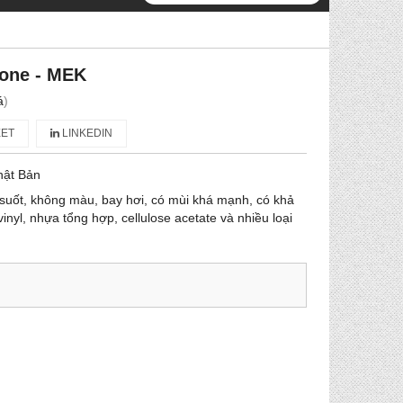
tone - MEK
á
)
ET
LINKEDIN
hật Bản
 suốt, không màu, bay hơi, có mùi khá mạnh, có khả
inyl, nhựa tổng hợp, cellulose acetate và nhiều loại