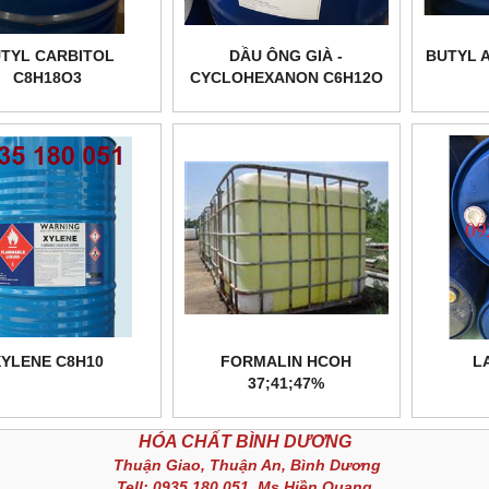
TYL CARBITOL
DẦU ÔNG GIÀ -
BUTYL 
C8H18O3
CYCLOHEXANON C6H12O
(CYC, ANONE)
XYLENE C8H10
FORMALIN HCOH
L
37;41;47%
HÓA CHẤT BÌNH DƯƠNG
Thuận Giao, Thuận An, Bình Dương
Tell: 0935 180 051_Ms.Hiền Quang