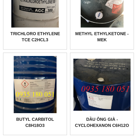
TRICHLORO ETHYLENE
METHYL ETHYLKETONE -
TCE C2HCL3
MEK
BUTYL CARBITOL
DẦU ÔNG GIÀ -
C8H18O3
CYCLOHEXANON C6H12O
(CYC, ANONE)