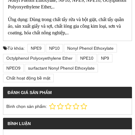
Nonyl Phenol Ethoxylate, NP10, NPE9, NPE10, Octylphenol
Polyoxyethylene Ether,..
Ứn
g dụng: Dùng trong chất tẩy rửa và bột giặt, chất tẩy quần
áo, sản xuất giấy và sợi, chất lỏng gia công kim loại, sơn và
coating, hóa chất nông nghiệp,..
Từ khóa:
NPE9
NP10
Nonyl Phenol Ethoxylate
Octylphenol Polyoxyethylene Ether
NPE10
NP9
NPEO9
surfactant Nonyl Phenol Ethoxylate
Chất hoạt động bề mặt
ĐÁNH GIÁ SẢN PHẨM
Bình chọn sản phẩm:
BÌNH LUẬN