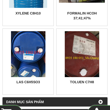
XYLENE C8H10
FORMALIN HCOH
37;41;47%
LAS C6H5SO3
TOLUEN C7H8
DANH MỤC SẢN PHẨM