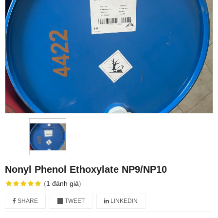
Nonyl Phenol Ethoxylate NP9/NP10
(
1
đánh giá
)
SHARE
TWEET
LINKEDIN