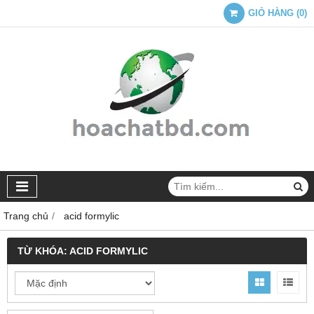
GIỎ HÀNG
(
0
)
Trang chủ
acid formylic
TỪ KHÓA:
ACID FORMYLIC